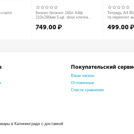
ссорти
Бизнес-блокнот 160л А4ф
Тетрадь А4 80л
210х290мм 5-цв. блок клетка
тв.переплет м
тв.переплет запечат. форзац
749.00
₽
499.00
мат.ламин. -В моменте
н
Покупательский серви
Ваши заказы
а
Отложенные
Список сравнения
овары в Калининграде с доставкой