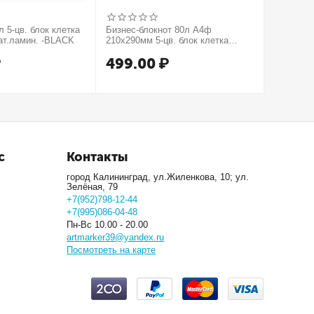
 5-цв. блок клетка
Бизнес-блокнот 80л А4ф
Бизнес-б
ат.ламин. -BLACK
210х290мм 5-цв. блок клетка
210х290м
тв.переплет тиснение КРОКО
тв.пере
₽
499.00
₽
499.
МЕТАЛЛИК серия Золото
серия Се
с
Контакты
город Калининград, ул.Жиленкова, 10; ул.
Зелёная, 79
+7(952)798-12-44
+7(995)086-04-48
Пн-Вс 10.00 - 20.00
artmarker39@yandex.ru
Посмотреть на карте